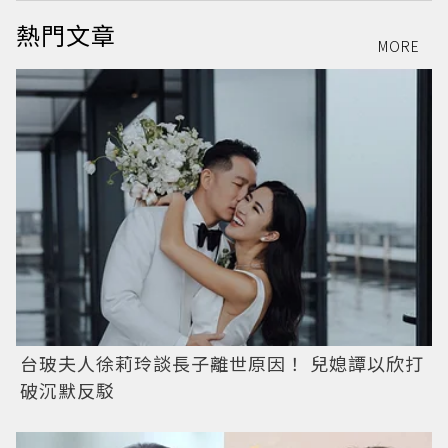
熱門文章
MORE
台玻夫人徐莉玲談長子離世原因！ 兒媳譚以欣打
破沉默反駁