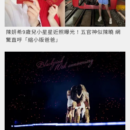
陳妍希9歲兒小星星近照曝光！五官神似陳曉 網
驚直呼「縮小版爸爸」