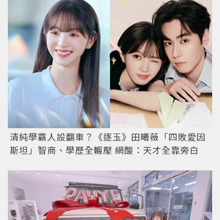
清純學霸人設翻車？《逐玉》田曦薇「四敗愛因
斯坦」智商、學歷全輾壓 網酸：天才全靠旁白