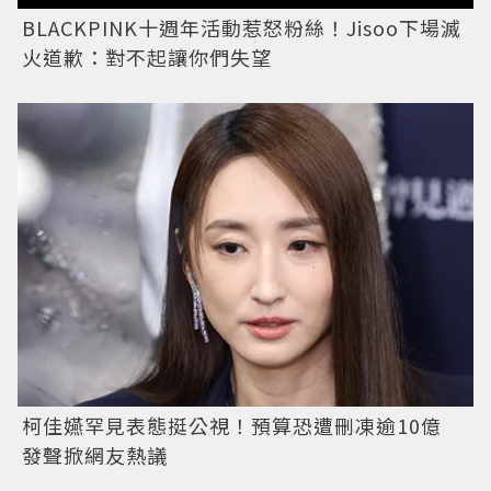
BLACKPINK十週年活動惹怒粉絲！Jisoo下場滅
火道歉：對不起讓你們失望
柯佳嬿罕見表態挺公視！預算恐遭刪凍逾10億
發聲掀網友熱議