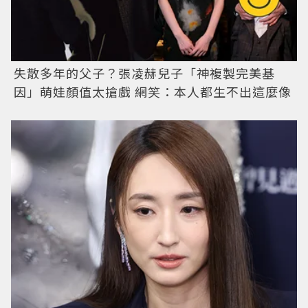
失散多年的父子？張凌赫兒子「神複製完美基
因」萌娃顏值太搶戲 網笑：本人都生不出這麼像