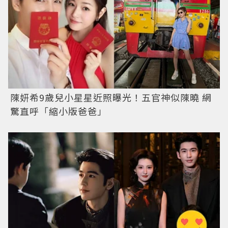
陳妍希9歲兒小星星近照曝光！五官神似陳曉 網
驚直呼「縮小版爸爸」