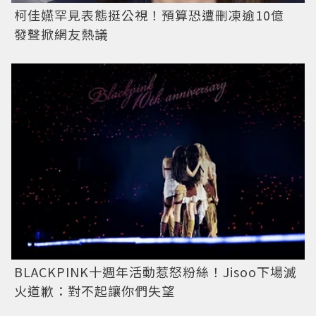
柯佳嬿罕見表態挺公視！預算恐遭刪凍逾10億
發聲掀網友熱議
BLACKPINK十週年活動惹怒粉絲！Jisoo下場滅
火道歉：對不起讓你們失望