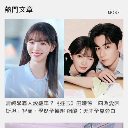
熱門文章
MORE
清純學霸人設翻車？《逐玉》田曦薇「四敗愛因
斯坦」智商、學歷全輾壓 網酸：天才全靠旁白