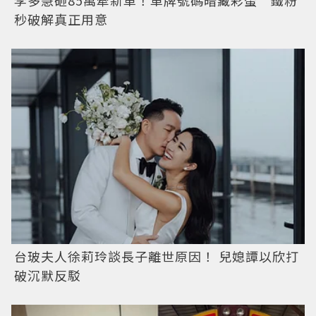
李多慧砸85萬牽新車！車牌號碼暗藏彩蛋 鐵粉
秒破解真正用意
台玻夫人徐莉玲談長子離世原因！ 兒媳譚以欣打
破沉默反駁