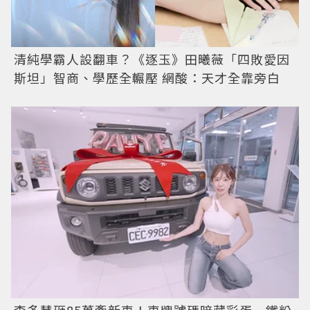
清純學霸人設翻車？《逐玉》田曦薇「四敗愛因
斯坦」智商、學歷全輾壓 網酸：天才全靠旁白