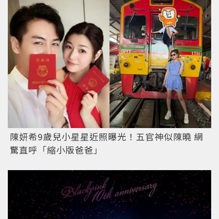
陳妍希9歲兒小星星近照曝光！五官神似陳曉 網
驚直呼「縮小版爸爸」