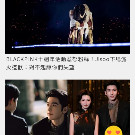
BLACKPINK十週年活動惹怒粉絲！Jisoo下場滅
火道歉：對不起讓你們失望