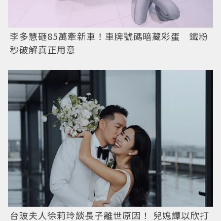
李多慧砸85萬牽新車！車牌號碼暗藏彩蛋 鐵粉
秒破解真正用意
台玻夫人徐莉玲談長子離世原因！ 兒媳譚以欣打