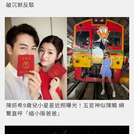
破沉默反駁
陳妍希9歲兒小星星近照曝光！五官神似陳曉 網
驚直呼「縮小版爸爸」