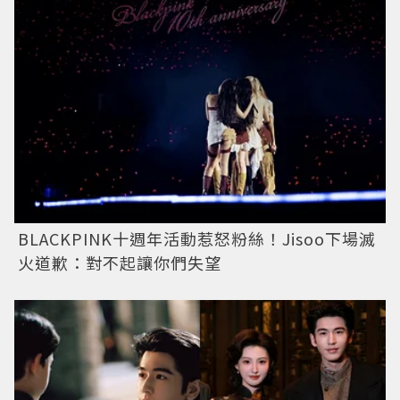
BLACKPINK十週年活動惹怒粉絲！Jisoo下場滅
火道歉：對不起讓你們失望