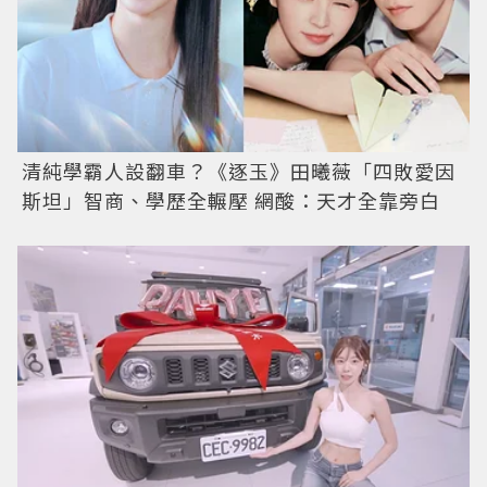
清純學霸人設翻車？《逐玉》田曦薇「四敗愛因
斯坦」智商、學歷全輾壓 網酸：天才全靠旁白