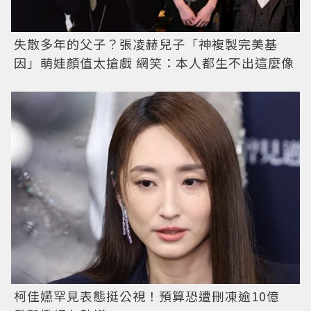
失散多年的父子？張凌赫兒子「神複製完美基
因」萌娃顏值太搶戲 網笑：本人都生不出這麼像
柯佳嬿罕見表態挺公視！預算恐遭刪凍逾10億