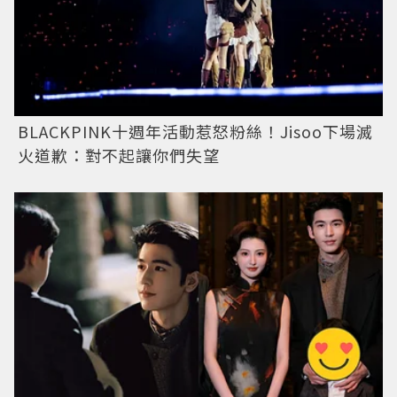
BLACKPINK十週年活動惹怒粉絲！Jisoo下場滅
火道歉：對不起讓你們失望