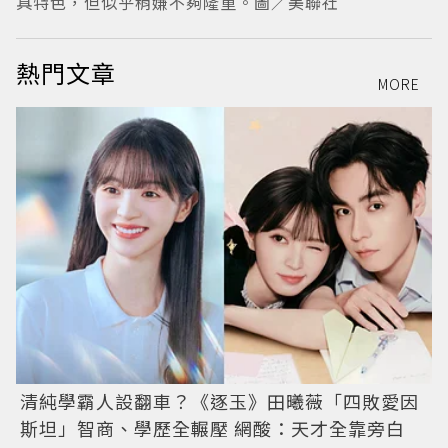
具特色，但似乎稍嫌不夠隆重。圖／美聯社
熱門文章
MORE
清純學霸人設翻車？《逐玉》田曦薇「四敗愛因
斯坦」智商、學歷全輾壓 網酸：天才全靠旁白