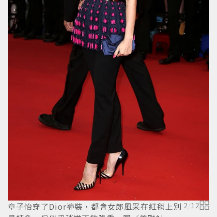
凱
打
章子怡穿了Dior褲裝，都會女郎風采在紅毯上別
2
/
12