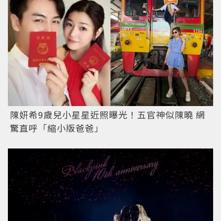
陳妍希9歲兒小星星近照曝光！五官神似陳曉 網
驚直呼「縮小版爸爸」