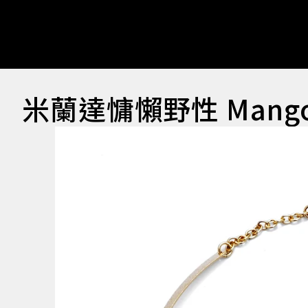
米蘭達慵懶野性 Man