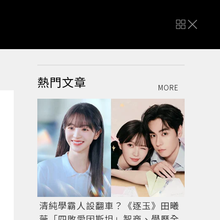
熱門文章
MORE
清純學霸人設翻車？《逐玉》田曦
薇「四敗愛因斯坦」智商、學歷全