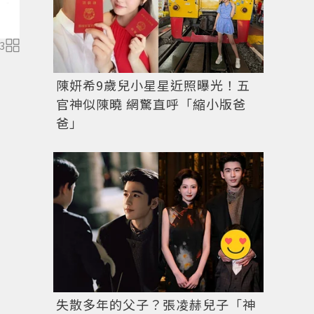
3
陳妍希9歲兒小星星近照曝光！五
官神似陳曉 網驚直呼「縮小版爸
爸」
失散多年的父子？張凌赫兒子「神