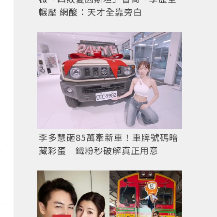
輾壓 網酸：天才全靠旁白
李多慧砸85萬牽新車！車牌號碼暗
藏彩蛋 鐵粉秒破解真正用意
手環NT490。圖／MANGO提供