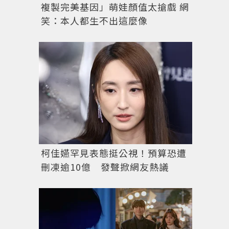
複製完美基因」萌娃顏值太搶戲 網
笑：本人都生不出這麼像
柯佳嬿罕見表態挺公視！預算恐遭
刪凍逾10億 發聲掀網友熱議