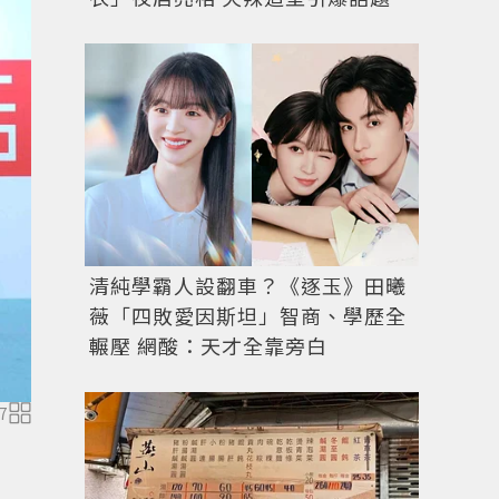
清純學霸人設翻車？《逐玉》田曦
薇「四敗愛因斯坦」智商、學歷全
輾壓 網酸：天才全靠旁白
7