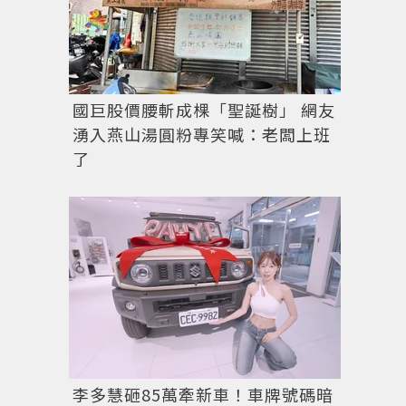
國巨股價腰斬成棵「聖誕樹」 網友
湧入燕山湯圓粉專笑喊：老闆上班
了
嬰兒DRY睡衣(短袖)。圖／UNIQLO提供
李多慧砸85萬牽新車！車牌號碼暗