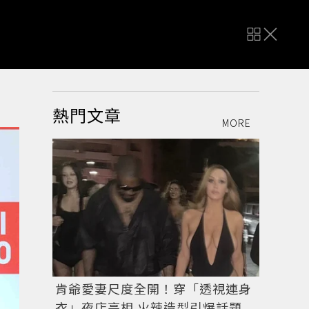
熱門文章
MORE
肯爺愛妻尺度全開！穿「透視連身
衣」夜店亮相 火辣造型引爆話題