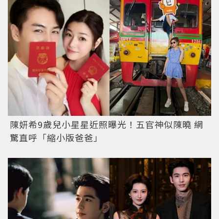
陳妍希9歲兒小星星近照曝光！五官神似陳曉 網
驚直呼「縮小版爸爸」