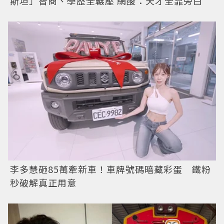
斯坦」智商、學歷全輾壓 網酸：天才全靠旁白
李多慧砸85萬牽新車！車牌號碼暗藏彩蛋 鐵粉
秒破解真正用意