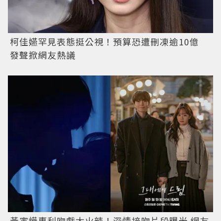
柯佳嬿罕見表態挺公視！預算恐遭刪凍逾10億
發聲掀網友熱議
黃寅燁惠利吻戲太火辣！深情接吻片段曝光 網友