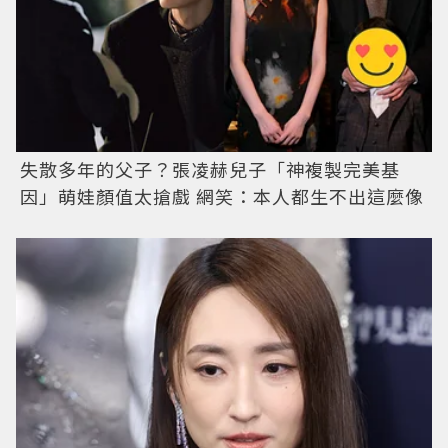
失散多年的父子？張凌赫兒子「神複製完美基
因」萌娃顏值太搶戲 網笑：本人都生不出這麼像