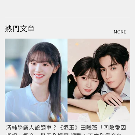
熱門文章
MORE
清純學霸人設翻車？《逐玉》田曦薇「四敗愛因