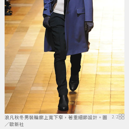
浪凡秋冬男裝輪廓上寬下窄，著重細節設計。圖
2
/
2
由
／歐新社