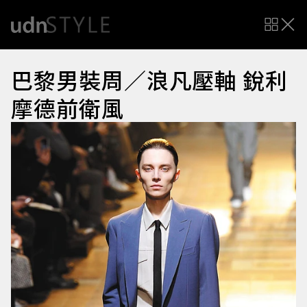
巴黎男裝周／浪凡壓軸 銳利
摩德前衛風