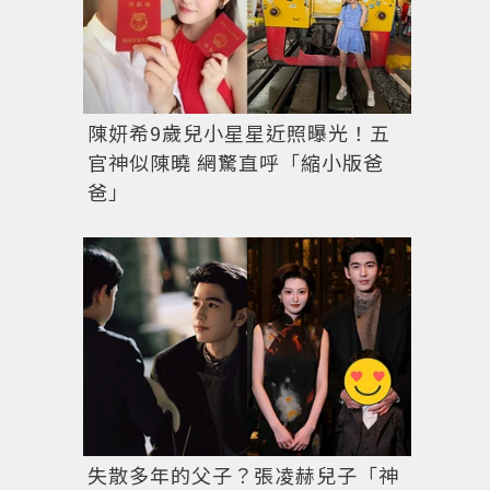
陳妍希9歲兒小星星近照曝光！五
官神似陳曉 網驚直呼「縮小版爸
爸」
LONGCHAMP 2013 春夏形象廣告 《You Should Be
失散多年的父子？張凌赫兒子「神