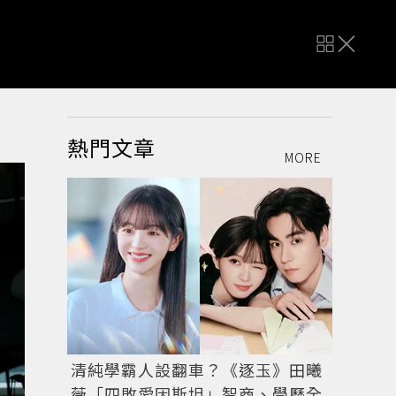
熱門文章
MORE
清純學霸人設翻車？《逐玉》田曦
薇「四敗愛因斯坦」智商、學歷全