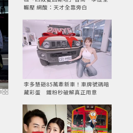
輾壓 網酸：天才全靠旁白
李多慧砸85萬牽新車！車牌號碼暗
藏彩蛋 鐵粉秒破解真正用意
8