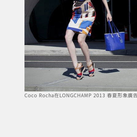
圖／
7
/
8
Coco Rocha在LONGCHAMP 2013 春