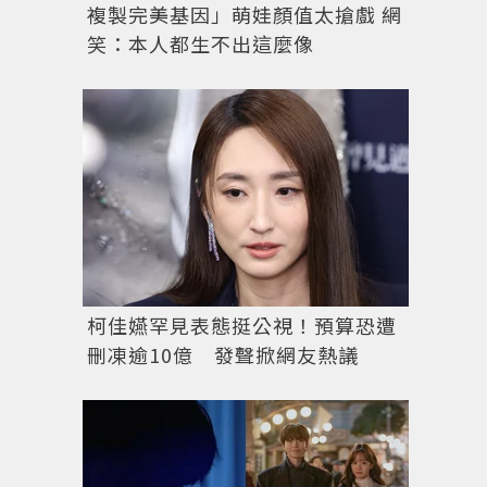
複製完美基因」萌娃顏值太搶戲 網
笑：本人都生不出這麼像
柯佳嬿罕見表態挺公視！預算恐遭
刪凍逾10億 發聲掀網友熱議