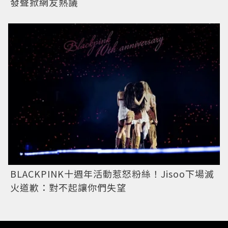
發聲掀網友熱議
BLACKPINK十週年活動惹怒粉絲！Jisoo下場滅
火道歉：對不起讓你們失望