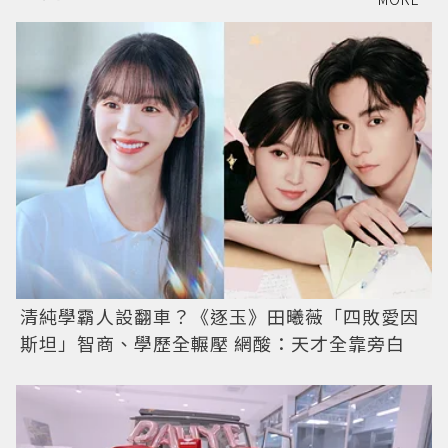
清純學霸人設翻車？《逐玉》田曦薇「四敗愛因
斯坦」智商、學歷全輾壓 網酸：天才全靠旁白