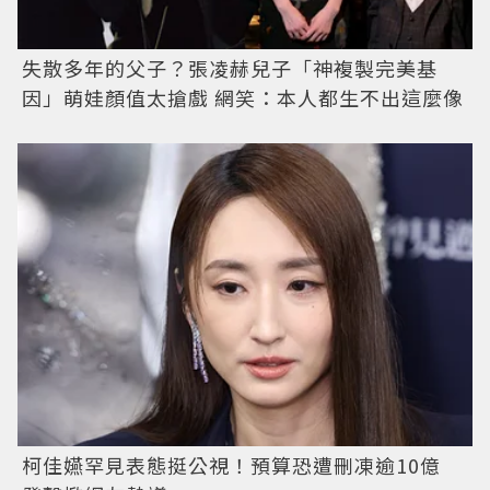
失散多年的父子？張凌赫兒子「神複製完美基
因」萌娃顏值太搶戲 網笑：本人都生不出這麼像
柯佳嬿罕見表態挺公視！預算恐遭刪凍逾10億