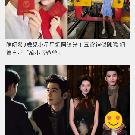
陳妍希9歲兒小星星近照曝光！五官神似陳曉 網
驚直呼「縮小版爸爸」