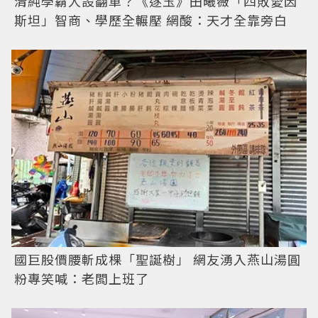
清純學霸人設翻車？《逐玉》田曦薇「四敗愛因
斯坦」智商、學歷全輾壓 網酸：天才全靠旁白
國巨股價腰斬成棵「聖誕樹」 網友湧入燕山湯圓
粉專笑喊：老闆上班了