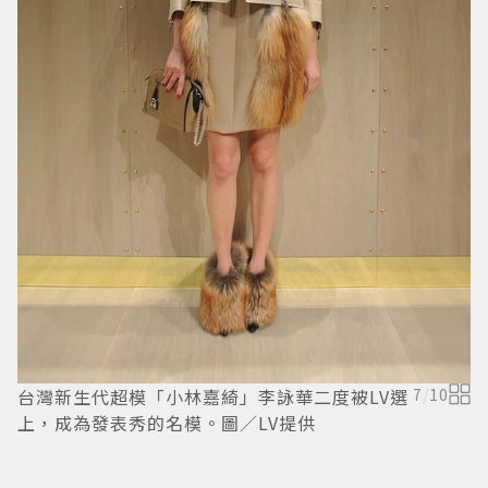
台灣新生代超模「小林嘉綺」李詠華二度被LV選
7
/
10
L
上，成為發表秀的名模。圖／LV提供