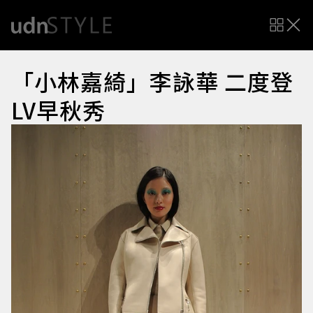
「小林嘉綺」李詠華 二度登
LV早秋秀