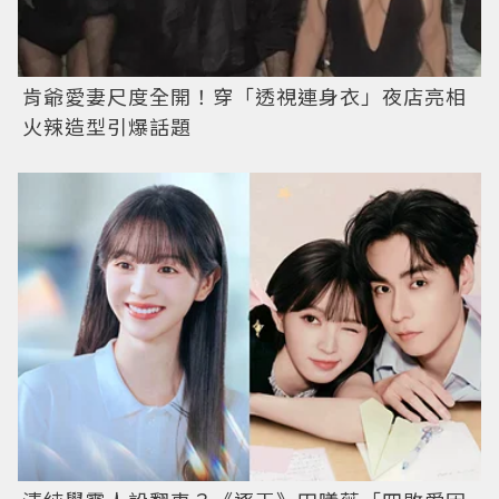
肯爺愛妻尺度全開！穿「透視連身衣」夜店亮相
火辣造型引爆話題