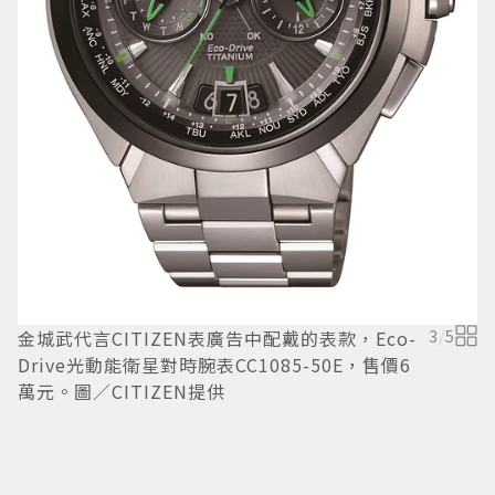
E
金城武代言CITIZEN表廣告中配戴的表款，Eco-
3
/
5
價
Drive光動能衛星對時腕表CC1085-50E，售價6
萬元。圖／CITIZEN提供