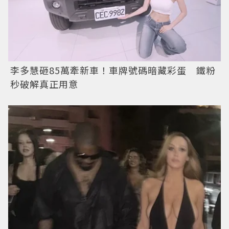
李多慧砸85萬牽新車！車牌號碼暗藏彩蛋 鐵粉
秒破解真正用意