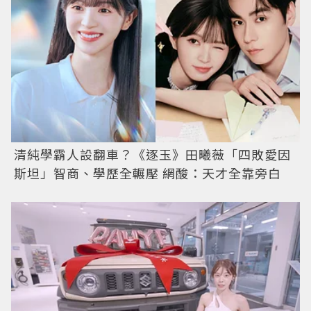
清純學霸人設翻車？《逐玉》田曦薇「四敗愛因
斯坦」智商、學歷全輾壓 網酸：天才全靠旁白