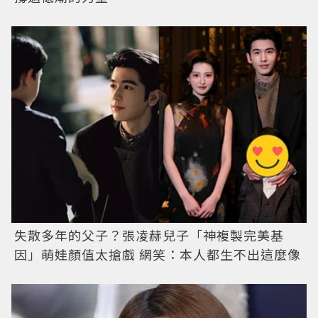
失散多年的父子？張凌赫兒子「神複製完美基
因」萌娃顏值太搶戲 網笑：本人都生不出這麼像