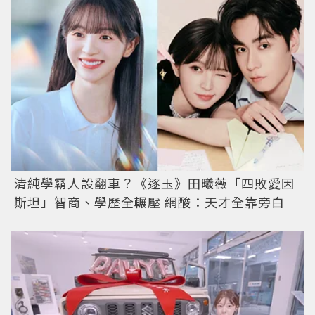
清純學霸人設翻車？《逐玉》田曦薇「四敗愛因
斯坦」智商、學歷全輾壓 網酸：天才全靠旁白