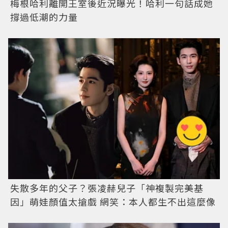
梅根哈利離開王室後近況曝光！哈利一句話成她
撐過低潮的力量
失散多年的父子？張凌赫兒子「神複製完美基
因」萌娃顏值太搶戲 網笑：本人都生不出這麼像