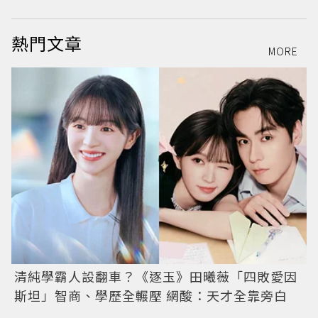
熱門文章
MORE
清純學霸人設翻車？《逐玉》田曦薇「四敗愛因
斯坦」智商、學歷全輾壓 網酸：天才全靠旁白