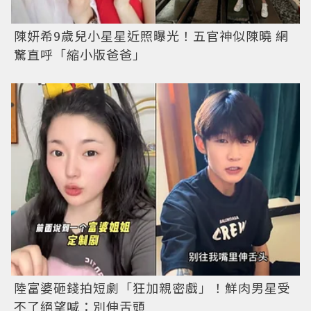
陳妍希9歲兒小星星近照曝光！五官神似陳曉 網
驚直呼「縮小版爸爸」
陸富婆砸錢拍短劇「狂加親密戲」！鮮肉男星受
不了絕望喊：別伸舌頭