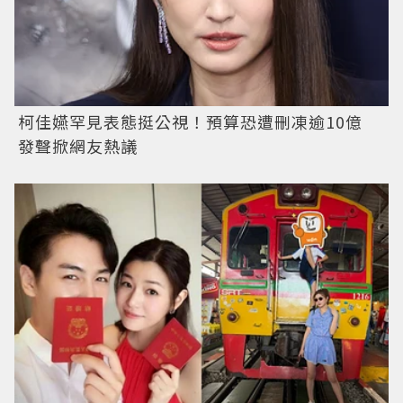
柯佳嬿罕見表態挺公視！預算恐遭刪凍逾10億
發聲掀網友熱議