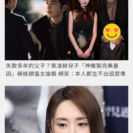
失散多年的父子？張凌赫兒子「神複製完美基
因」萌娃顏值太搶戲 網笑：本人都生不出這麼像