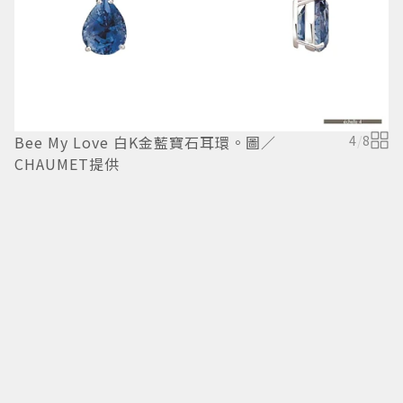
Bee My Love 白K金藍寶石耳環。圖／
4
/
8
B
CHAUMET提供