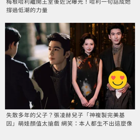
梅根哈利離開王室後近況曝光！哈利一句話成她
撐過低潮的力量
失散多年的父子？張凌赫兒子「神複製完美基
因」萌娃顏值太搶戲 網笑：本人都生不出這麼像