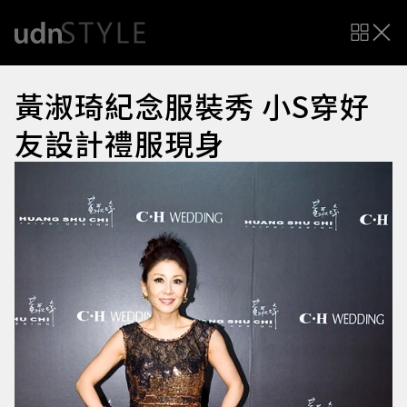
黃淑琦紀念服裝秀 小S穿好
友設計禮服現身