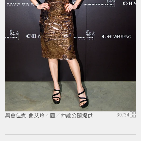
與會佳賓-曲艾玲。圖／仲誼公關提供
30
/
34