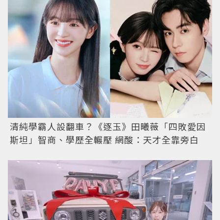
清純學霸人設翻車？《逐玉》田曦薇「四敗愛因
斯坦」智商、學歷全輾壓 網酸：天才全靠旁白