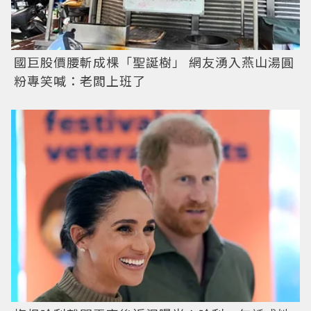
國巨股價腰斬成棵「聖誕樹」 網友湧入燕山湯圓
粉專笑喊：老闆上班了