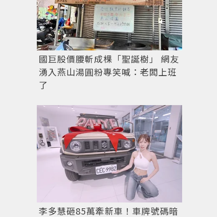
國巨股價腰斬成棵「聖誕樹」 網友
湧入燕山湯圓粉專笑喊：老闆上班
了
李多慧砸85萬牽新車！車牌號碼暗