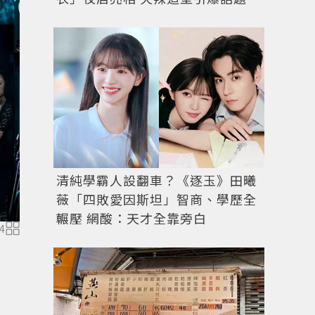
清純學霸人設翻車？《逐玉》田曦
薇「四敗愛因斯坦」智商、學歷全
輾壓 網酸：天才全靠旁白
4