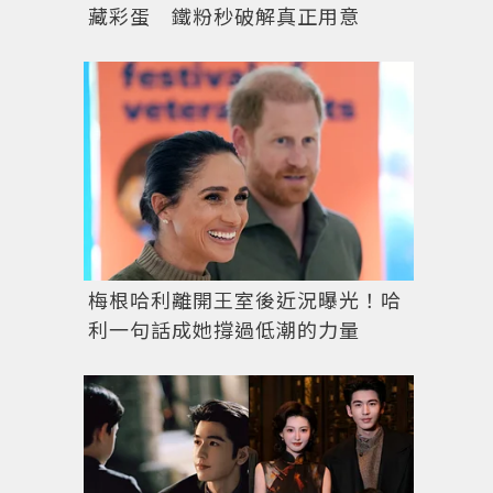
藏彩蛋 鐵粉秒破解真正用意
由陳思旋壓軸，為「黃淑琦‧美麗傳奇時尚秀」做完美
梅根哈利離開王室後近況曝光！哈
利一句話成她撐過低潮的力量