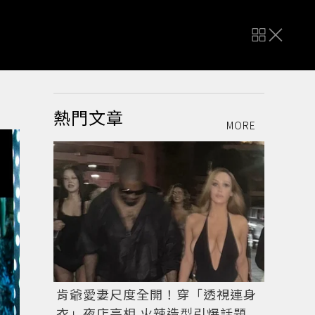
熱門文章
MORE
肯爺愛妻尺度全開！穿「透視連身
衣」夜店亮相 火辣造型引爆話題