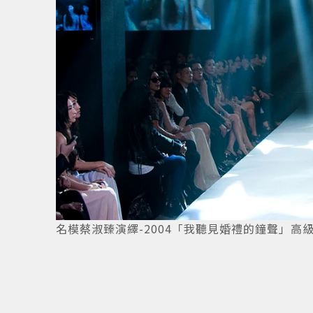
名模蔡淑臻演繹-2004「我聽見婚禮的鐘聲」高