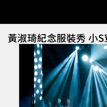
黃淑琦紀念服裝秀 小