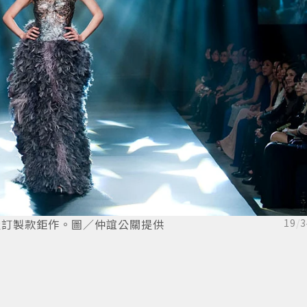
級訂製款鉅作。圖／仲誼公關提供
19
/
3