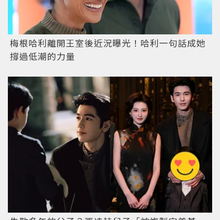
梅根哈利離開王室後近況曝光！哈利一句話成她
撐過低潮的力量