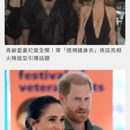
肯爺愛妻尺度全開！穿「透視連身衣」夜店亮相
火辣造型引爆話題