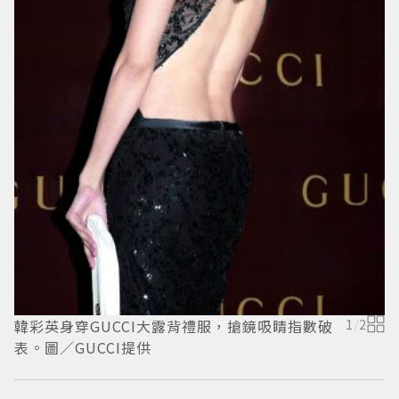
韓彩英身穿GUCCI大露背禮服，搶鏡吸睛指數破
1
/
2
崔
表。圖／GUCCI提供