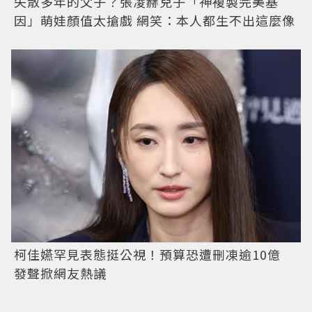
失散多年的父子？張凌赫兒子「神複製完美基
因」萌娃顏值太搶戲 網笑：本人都生不出這麼像
柯佳嬿罕見表態挺公視！預算恐遭刪凍逾10億
發聲掀網友熱議