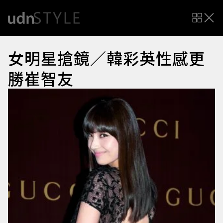
女明星搶鏡／韓彩英性感更
勝崔智友