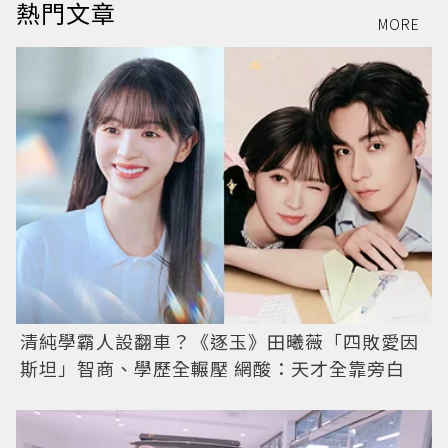
熱門文章
MORE
清純學霸人設翻車？《逐玉》田曦薇「四敗愛因
斯坦」智商、學歷全輾壓 網酸：天才全靠旁白