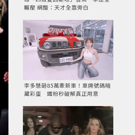
輾壓 網酸：天才全靠旁白
李多慧砸85萬牽新車！車牌號碼暗
藏彩蛋 鐵粉秒破解真正用意
茱莉安摩爾以一件黑灰色 Armani Privé 禮服出場
的灰色裙擺，都讓她充滿了影后的氣勢。圖／擷自
每日