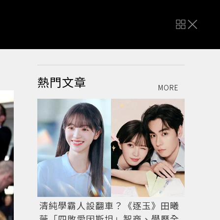
熱門文章
MORE
清純學霸人設翻車？《逐玉》田曦
薇「四敗愛因斯坦」智商、學歷全