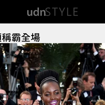
領稱霸全場