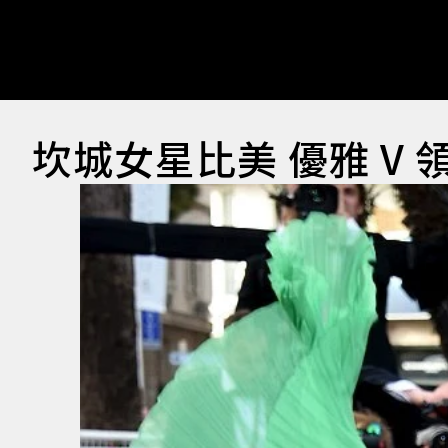
坎城女星比美 優雅 V 