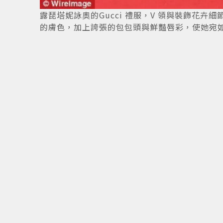
整
6
/
12
露琵塔妮詠奧的Gucci 禮服，V 領與裝飾花
的膚色，加上誇張的包包頭與鮮豔唇彩，使她宛