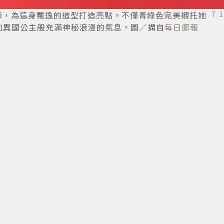
卉細節，為這身飄逸的造型打造亮點。不僅青綠色完美襯托她
7
/
1
如異國公主般充滿神秘浪漫的氣息。圖／擷自
每日郵報