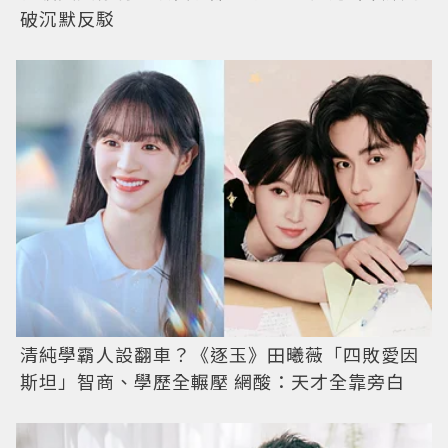
破沉默反駁
清純學霸人設翻車？《逐玉》田曦薇「四敗愛因
斯坦」智商、學歷全輾壓 網酸：天才全靠旁白