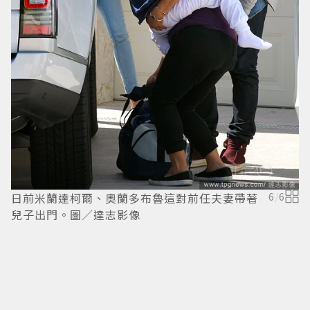
日前米蘭達柯爾、奧蘭多布魯這對前任夫妻帶著
6
/
6
兒子出門。圖／達志影像
辣