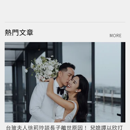
熱門文章
MORE
台玻夫人徐莉玲談長子離世原因！ 兒媳譚以欣打