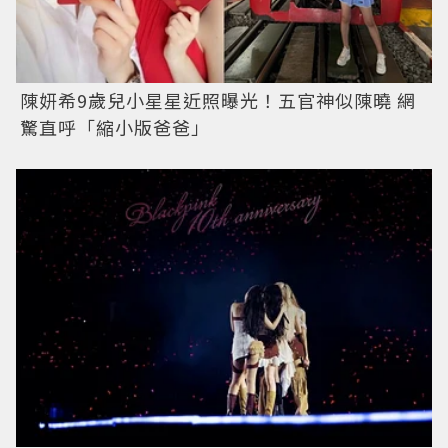
陳妍希9歲兒小星星近照曝光！五官神似陳曉 網
驚直呼「縮小版爸爸」