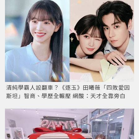
清純學霸人設翻車？《逐玉》田曦薇「四敗愛因
斯坦」智商、學歷全輾壓 網酸：天才全靠旁白