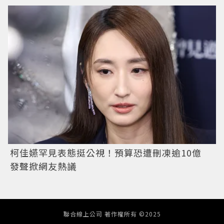
柯佳嬿罕見表態挺公視！預算恐遭刪凍逾10億
發聲掀網友熱議
聯合線上公司 著作權所有 ©2025