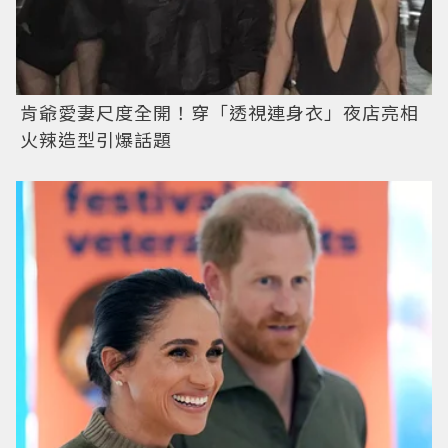
肯爺愛妻尺度全開！穿「透視連身衣」夜店亮相
火辣造型引爆話題