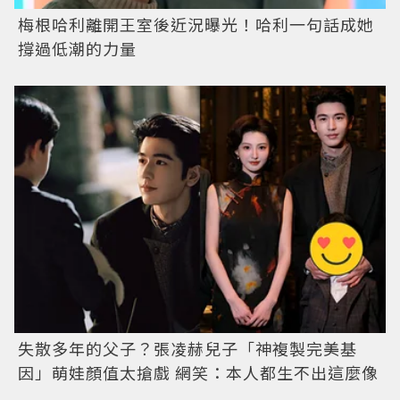
梅根哈利離開王室後近況曝光！哈利一句話成她
撐過低潮的力量
失散多年的父子？張凌赫兒子「神複製完美基
因」萌娃顏值太搶戲 網笑：本人都生不出這麼像