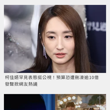
柯佳嬿罕見表態挺公視！預算恐遭刪凍逾10億
發聲掀網友熱議