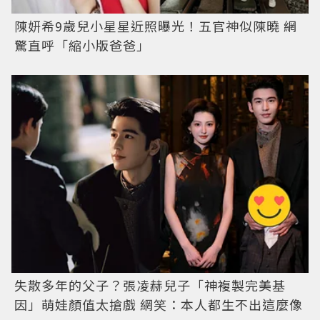
陳妍希9歲兒小星星近照曝光！五官神似陳曉 網
驚直呼「縮小版爸爸」
失散多年的父子？張凌赫兒子「神複製完美基
因」萌娃顏值太搶戲 網笑：本人都生不出這麼像