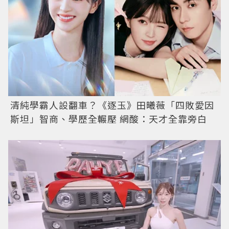
清純學霸人設翻車？《逐玉》田曦薇「四敗愛因
斯坦」智商、學歷全輾壓 網酸：天才全靠旁白