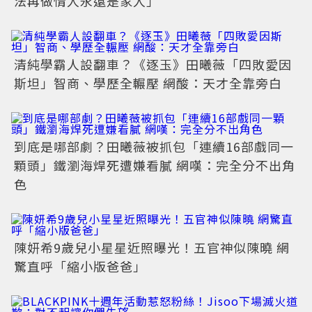
法再做情人永遠是家人」
清純學霸人設翻車？《逐玉》田曦薇「四敗愛因
斯坦」智商、學歷全輾壓 網酸：天才全靠旁白
到底是哪部劇？田曦薇被抓包「連續16部戲同一
顆頭」鐵瀏海焊死遭嫌看膩 網嘆：完全分不出角
色
陳妍希9歲兒小星星近照曝光！五官神似陳曉 網
驚直呼「縮小版爸爸」