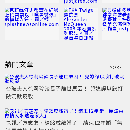
熱門文章
MORE
台玻夫人徐莉玲談長子離世原因！ 兒媳譚以欣打
破沉默反駁
快訊／方志友、楊銘威離婚了！結束12年婚「無