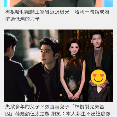
梅根哈利離開王室後近況曝光！哈利一句話成她
撐過低潮的力量
失散多年的父子？張凌赫兒子「神複製完美基
因」萌娃顏值太搶戲 網笑：本人都生不出這麼像