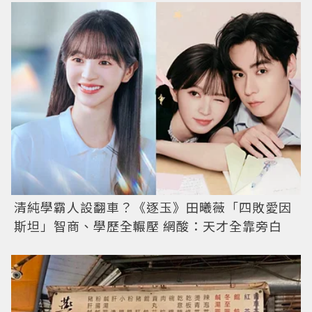
清純學霸人設翻車？《逐玉》田曦薇「四敗愛因
斯坦」智商、學歷全輾壓 網酸：天才全靠旁白