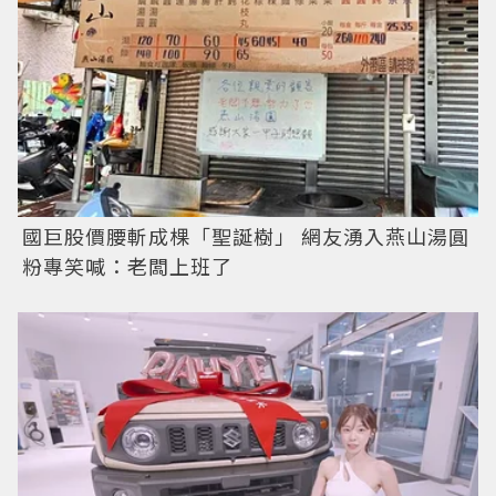
國巨股價腰斬成棵「聖誕樹」 網友湧入燕山湯圓
粉專笑喊：老闆上班了