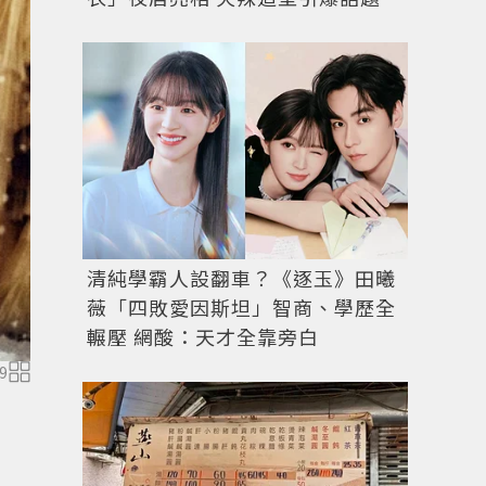
清純學霸人設翻車？《逐玉》田曦
薇「四敗愛因斯坦」智商、學歷全
輾壓 網酸：天才全靠旁白
9
今年BURBERRY以FROM LONDON WITH LO
供多元禮物選項。圖／BURBERRY提供