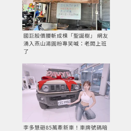
國巨股價腰斬成棵「聖誕樹」 網友
湧入燕山湯圓粉專笑喊：老闆上班
了
李多慧砸85萬牽新車！車牌號碼暗