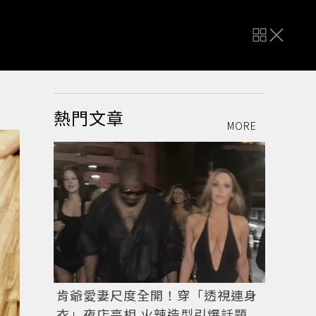
熱門文章
MORE
肯爺愛妻尺度全開！穿「透視連身
衣」夜店亮相 火辣造型引爆話題