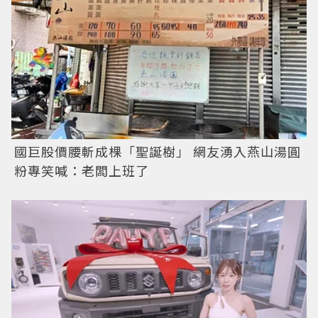
國巨股價腰斬成棵「聖誕樹」 網友湧入燕山湯圓
粉專笑喊：老闆上班了