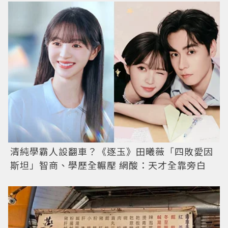
清純學霸人設翻車？《逐玉》田曦薇「四敗愛因
斯坦」智商、學歷全輾壓 網酸：天才全靠旁白