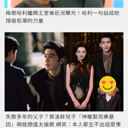
梅根哈利離開王室後近況曝光！哈利一句話成她
撐過低潮的力量
失散多年的父子？張凌赫兒子「神複製完美基
因」萌娃顏值太搶戲 網笑：本人都生不出這麼像