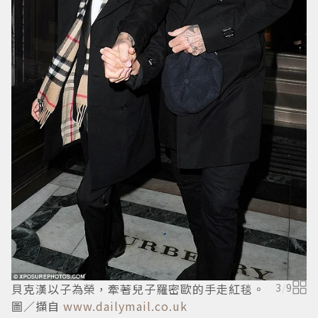
貝
貝克漢以子為榮，牽著兒子羅密歐的手走紅毯。
3
/
9
圖／擷自
www.dailymail.co.uk