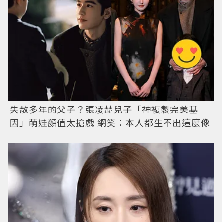
失散多年的父子？張凌赫兒子「神複製完美基
因」萌娃顏值太搶戲 網笑：本人都生不出這麼像