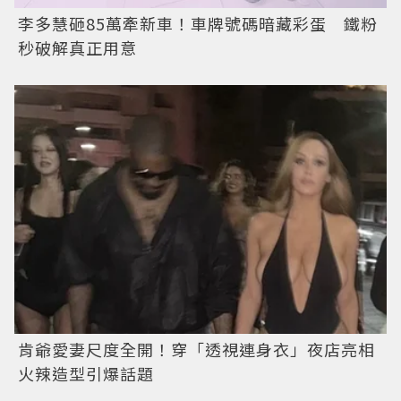
李多慧砸85萬牽新車！車牌號碼暗藏彩蛋 鐵粉
秒破解真正用意
肯爺愛妻尺度全開！穿「透視連身衣」夜店亮相
火辣造型引爆話題