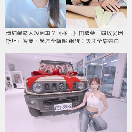
清純學霸人設翻車？《逐玉》田曦薇「四敗愛因
斯坦」智商、學歷全輾壓 網酸：天才全靠旁白