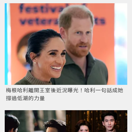
梅根哈利離開王室後近況曝光！哈利一句話成她
撐過低潮的力量