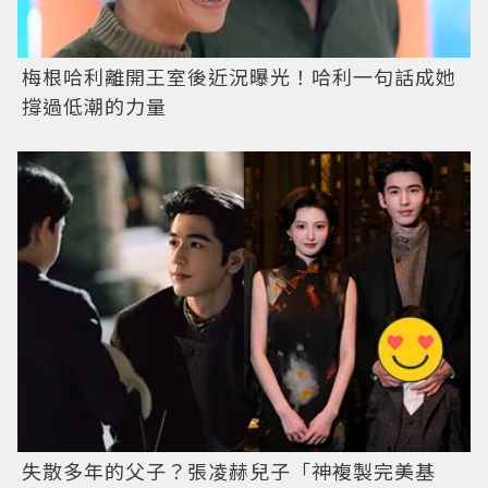
梅根哈利離開王室後近況曝光！哈利一句話成她
撐過低潮的力量
失散多年的父子？張凌赫兒子「神複製完美基