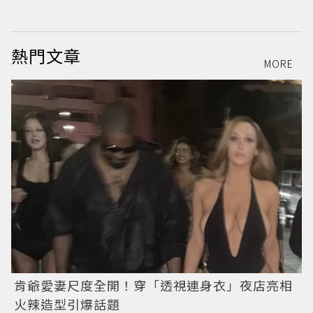
熱門文章
MORE
肯爺愛妻尺度全開！穿「透視連身衣」夜店亮相
火辣造型引爆話題