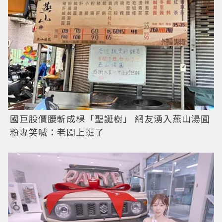
國巨股價腰斬成棵「聖誕樹」 網友湧入燕山湯圓
粉專笑喊：老闆上班了