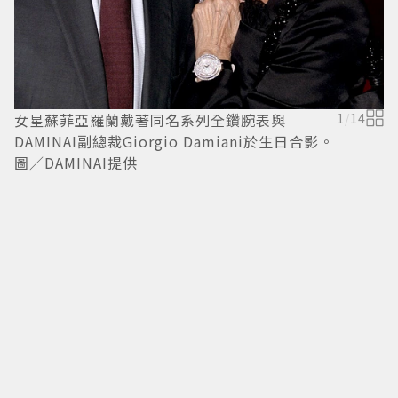
女星蘇菲亞羅蘭戴著同名系列全鑽腕表與
1
/
14
DAMINAI副總裁Giorgio Damiani於生日合影。
圖／DAMINAI提供
蘇