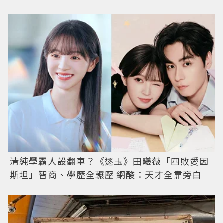
清純學霸人設翻車？《逐玉》田曦薇「四敗愛因
斯坦」智商、學歷全輾壓 網酸：天才全靠旁白