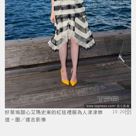
好萊塢甜心艾瑪史東的紅毯禮服為人津津樂
10
/
20
道。圖／達志影像