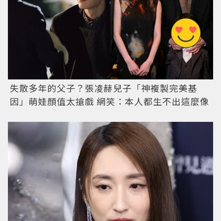
失散多年的父子？張凌赫兒子「神複製完美基
因」萌娃顏值太搶戲 網笑：本人都生不出這麼像