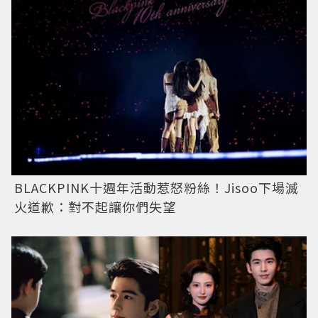
BLACKPINK十週年活動惹怒粉絲！Jisoo下場滅
火道歉：對不起讓你們失望