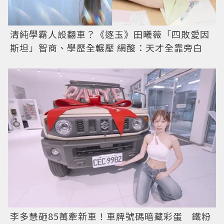
清純學霸人設翻車？《逐玉》田曦薇「四敗愛因
斯坦」智商、學歷全輾壓 網酸：天才全靠旁白
李多慧砸85萬牽新車！車牌號碼暗藏彩蛋 鐵粉