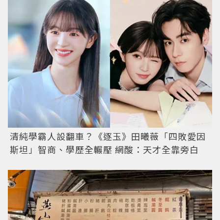
清純學霸人設翻車？《逐玉》田曦薇「四敗愛因
斯坦」智商、學歷全輾壓 網酸：天才全靠旁白