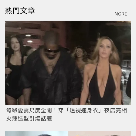
熱門文章
MORE
肯爺愛妻尺度全開！穿「透視連身衣」夜店亮相
火辣造型引爆話題