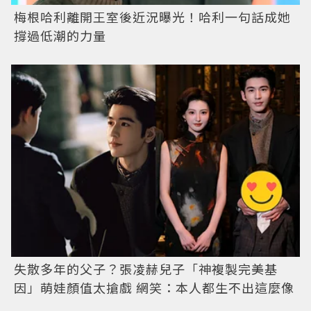
梅根哈利離開王室後近況曝光！哈利一句話成她
撐過低潮的力量
失散多年的父子？張凌赫兒子「神複製完美基
因」萌娃顏值太搶戲 網笑：本人都生不出這麼像