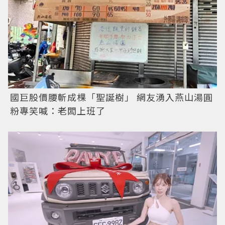
國巨股價腰斬成棵「聖誕樹」 網友湧入燕山湯圓
粉專笑喊：老闆上班了