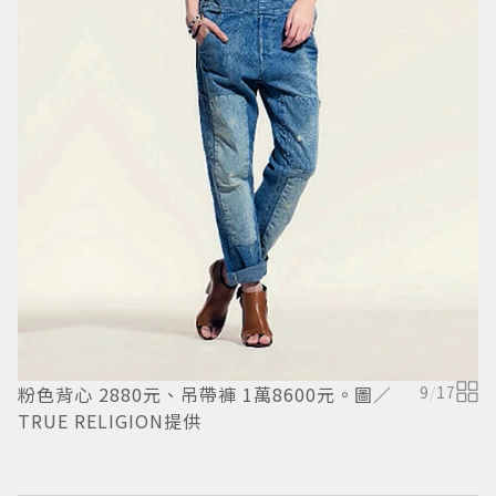
L
L
L
粉色背心 2880元、吊帶褲 1萬8600元。圖／
9
/
17
TRUE RELIGION提供