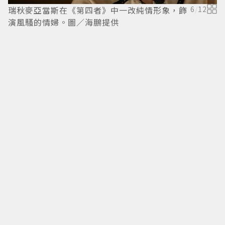
瑞秋麥亞當斯在《第四者》中一改純情形象，飾
6
/
12
演風騷的情婦。圖／海鵬提供
自