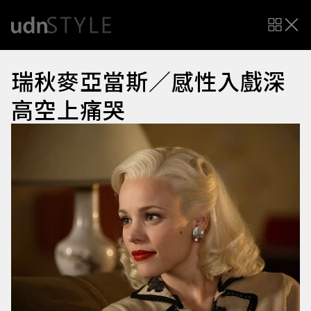
瑞秋麥亞當斯／感性入戲深
高空上痛哭