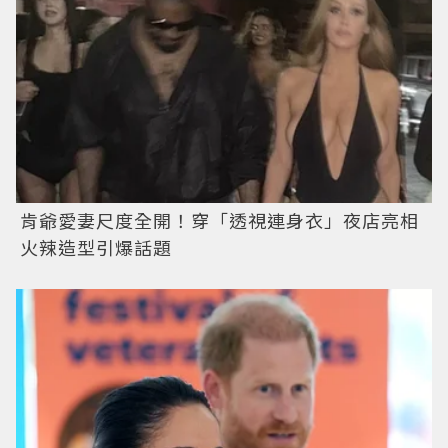
肯爺愛妻尺度全開！穿「透視連身衣」夜店亮相
火辣造型引爆話題