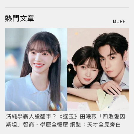
熱門文章
MORE
清純學霸人設翻車？《逐玉》田曦薇「四敗愛因
斯坦」智商、學歷全輾壓 網酸：天才全靠旁白