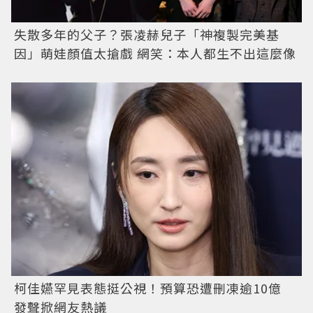
失散多年的父子？張凌赫兒子「神複製完美基
因」萌娃顏值太搶戲 網笑：本人都生不出這麼像
柯佳嬿罕見表態挺公視！預算恐遭刪凍逾10億
發聲掀網友熱議