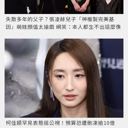
失散多年的父子？張凌赫兒子「神複製完美基
因」萌娃顏值太搶戲 網笑：本人都生不出這麼像
柯佳嬿罕見表態挺公視！預算恐遭刪凍逾10億