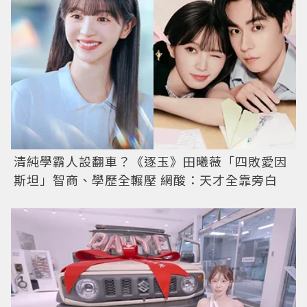
清純學霸人設翻車？《逐玉》田曦薇「四敗愛因
斯坦」智商、學歷全輾壓 網酸：天才全靠旁白