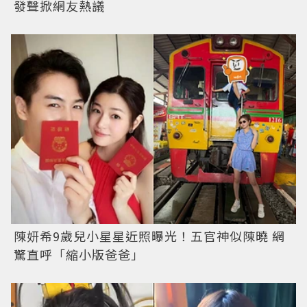
發聲掀網友熱議
陳妍希9歲兒小星星近照曝光！五官神似陳曉 網
驚直呼「縮小版爸爸」