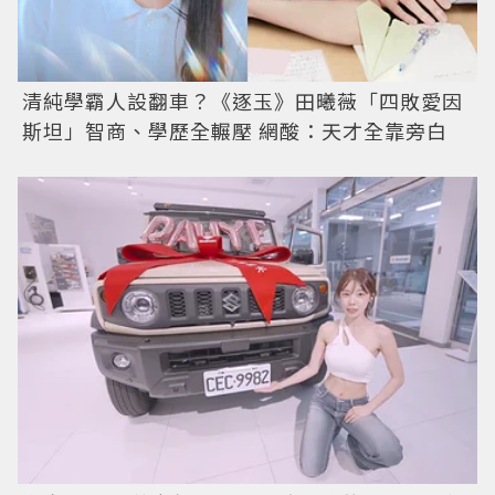
清純學霸人設翻車？《逐玉》田曦薇「四敗愛因
斯坦」智商、學歷全輾壓 網酸：天才全靠旁白