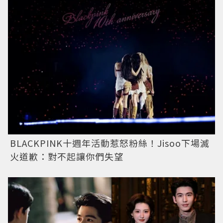
BLACKPINK十週年活動惹怒粉絲！Jisoo下場滅
火道歉：對不起讓你們失望