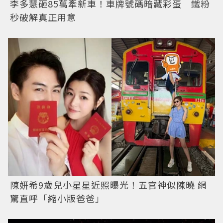
李多慧砸85萬牽新車！車牌號碼暗藏彩蛋 鐵粉
秒破解真正用意
陳妍希9歲兒小星星近照曝光！五官神似陳曉 網
驚直呼「縮小版爸爸」