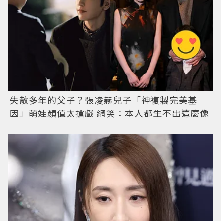
失散多年的父子？張凌赫兒子「神複製完美基
因」萌娃顏值太搶戲 網笑：本人都生不出這麼像