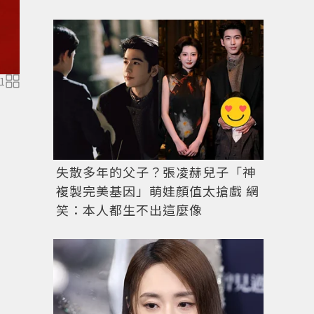
張雨綺Alexander McQueen 的紅色禮服搭配素
1
失散多年的父子？張凌赫兒子「神
複製完美基因」萌娃顏值太搶戲 網
笑：本人都生不出這麼像