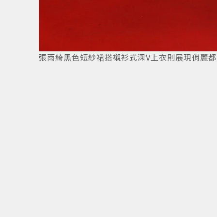
來越
9
/
11
張雨綺黑色短紗裙搭襯衫式深V上衣則展現俏麗