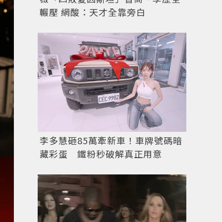
輾壓 網酸：天才全靠旁白
李多慧砸85萬牽新車！車牌號碼暗
藏彩蛋 鐵粉秒破解真正用意