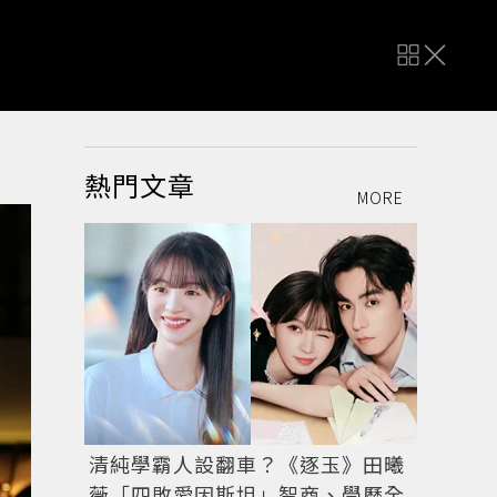
熱門文章
MORE
清純學霸人設翻車？《逐玉》田曦
薇「四敗愛因斯坦」智商、學歷全