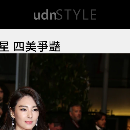
星 四美爭豔