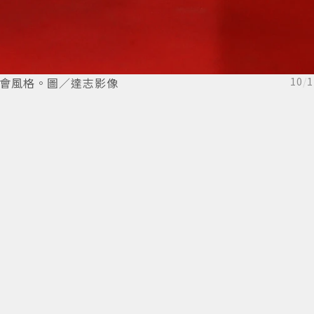
都會風格。圖／達志影像
10
/
1