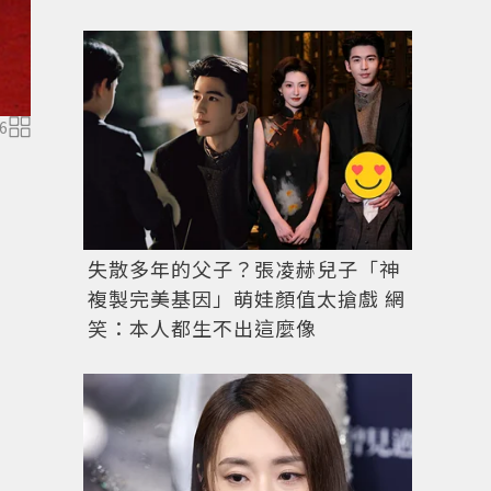
6
凱莉穆莉根此次的服裝都以簡約風為主，頗符合時尚潮
這種風格。另外，她也嘗試了帥氣西裝褲裝。圖／達志
失散多年的父子？張凌赫兒子「神
複製完美基因」萌娃顏值太搶戲 網
笑：本人都生不出這麼像