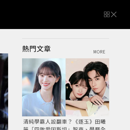
熱門文章
MORE
清純學霸人設翻車？《逐玉》田曦
薇「四敗愛因斯坦」智商、學歷全