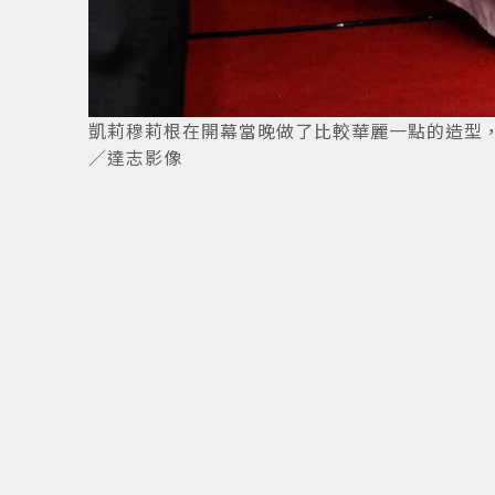
凱莉穆莉根在開幕當晚做了比較華麗一點的造型
6
/
6
／達志影像