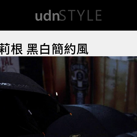
莉根 黑白簡約風