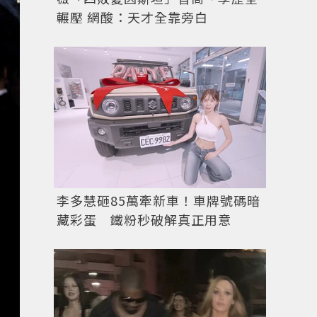
輾壓 網酸：天才全靠旁白
李多慧砸85萬牽新車！車牌號碼暗
藏彩蛋 鐵粉秒破解真正用意