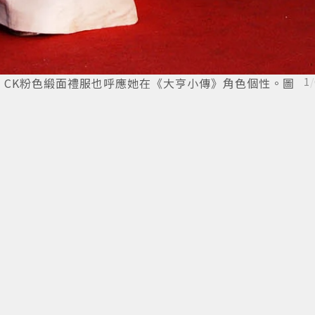
，CK粉色緞面禮服也呼應她在《大亨小傳》角色個性。圖
1
/