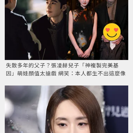
失散多年的父子？張凌赫兒子「神複製完美基
因」萌娃顏值太搶戲 網笑：本人都生不出這麼像