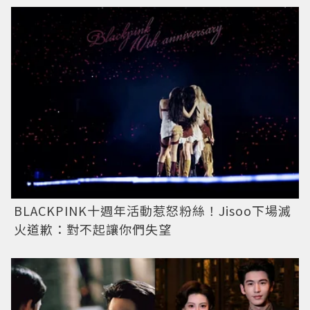
BLACKPINK十週年活動惹怒粉絲！Jisoo下場滅
火道歉：對不起讓你們失望