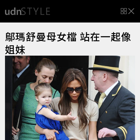
鄔瑪舒曼母女檔 站在一起像
姐妹