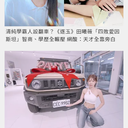
清純學霸人設翻車？《逐玉》田曦薇「四敗愛因
斯坦」智商、學歷全輾壓 網酸：天才全靠旁白