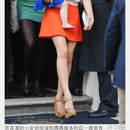
女
貝克漢的小女兒哈潑和媽媽維多利亞一樣常有
19
/
23