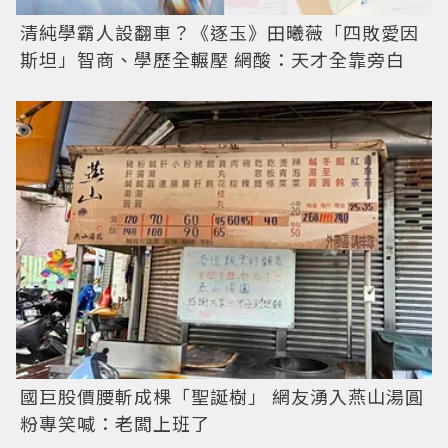
清純學霸人設翻車？《逐玉》田曦薇「四敗愛因
斯坦」智商、學歷全輾壓 網酸：天才全靠旁白
國巨股價腰斬成棵「聖誕樹」 網友湧入燕山湯圓
粉專笑喊：老闆上班了