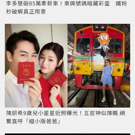
李多慧砸85萬牽新車！車牌號碼暗藏彩蛋 鐵粉
秒破解真正用意
陳妍希9歲兒小星星近照曝光！五官神似陳曉 網
驚直呼「縮小版爸爸」