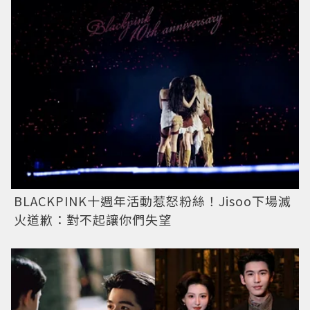
BLACKPINK十週年活動惹怒粉絲！Jisoo下場滅
火道歉：對不起讓你們失望