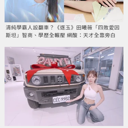
清純學霸人設翻車？《逐玉》田曦薇「四敗愛因
斯坦」智商、學歷全輾壓 網酸：天才全靠旁白