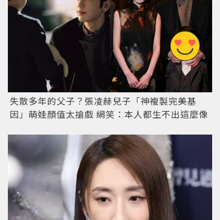
失散多年的父子？張凌赫兒子「神複製完美基
因」萌娃顏值太搶戲 網笑：本人都生不出這麼像