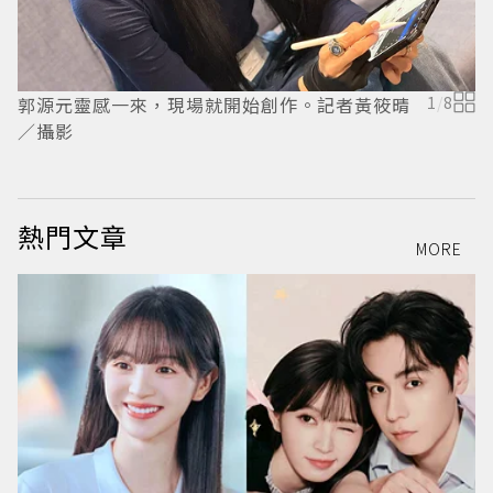
郭源元靈感一來，現場就開始創作。記者黃筱晴
1
/
8
針
／攝影
熱門文章
MORE