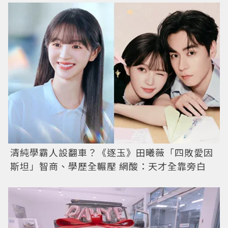
清純學霸人設翻車？《逐玉》田曦薇「四敗愛因
斯坦」智商、學歷全輾壓 網酸：天才全靠旁白