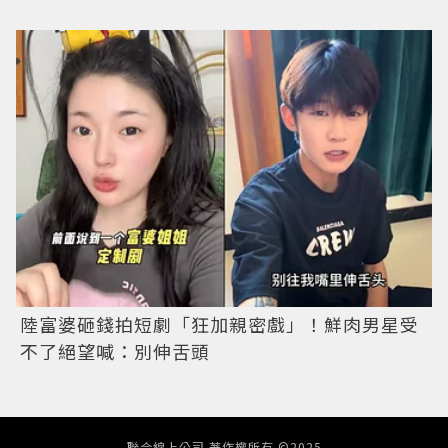
陸富婆砸錢拍短劇「狂加親密戲」！鮮肉男星受
不了絕望喊：別伸舌頭
聯合線上公司 著作權所有 ©2025