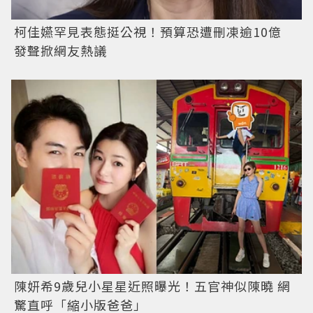
柯佳嬿罕見表態挺公視！預算恐遭刪凍逾10億
發聲掀網友熱議
陳妍希9歲兒小星星近照曝光！五官神似陳曉 網
驚直呼「縮小版爸爸」