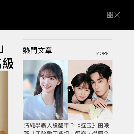
」
熱門文章
MORE
高級
清純學霸人設翻車？《逐玉》田曦
薇「四敗愛因斯坦」智商、學歷全