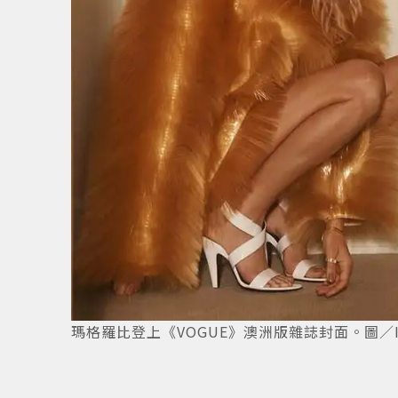
1
/
5
瑪格羅比登上《VOGUE》澳洲版雜誌封面。圖／IG@vo