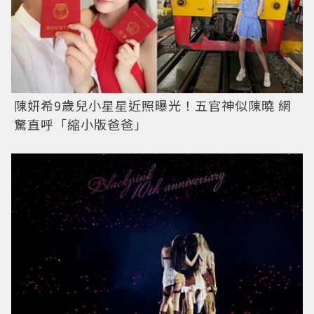
陳妍希9歲兒小星星近照曝光！五官神似陳曉 網
驚直呼「縮小版爸爸」