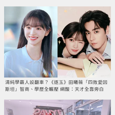
清純學霸人設翻車？《逐玉》田曦薇「四敗愛因
斯坦」智商、學歷全輾壓 網酸：天才全靠旁白