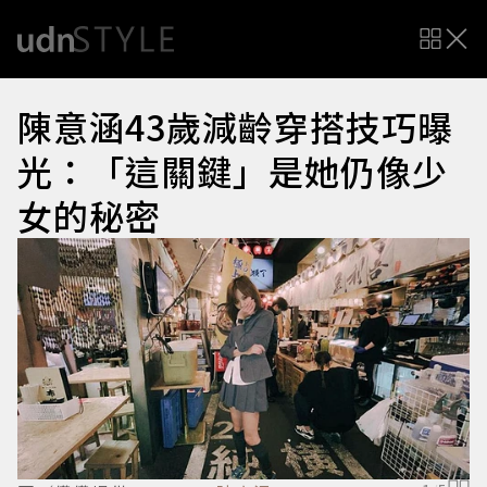
陳意涵43歲減齡穿搭技巧曝
光：「這關鍵」是她仍像少
女的秘密