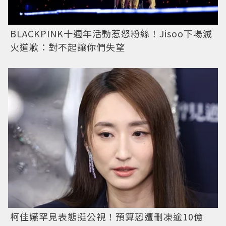
BLACKPINK十週年活動惹怒粉絲！Jisoo下場滅
火道歉：對不起讓你們失望
柯佳嬿罕見表態挺公視！預算恐遭刪凍逾10億