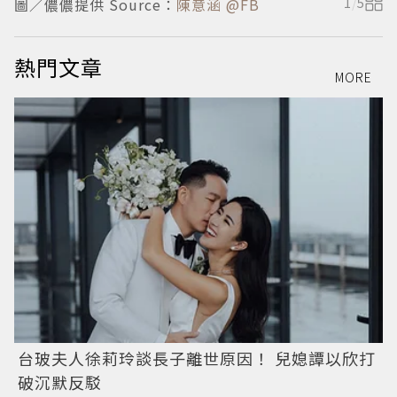
圖／儂儂提供 Source：
陳意涵 @FB
1
/
5
圖
熱門文章
MORE
台玻夫人徐莉玲談長子離世原因！ 兒媳譚以欣打
破沉默反駁