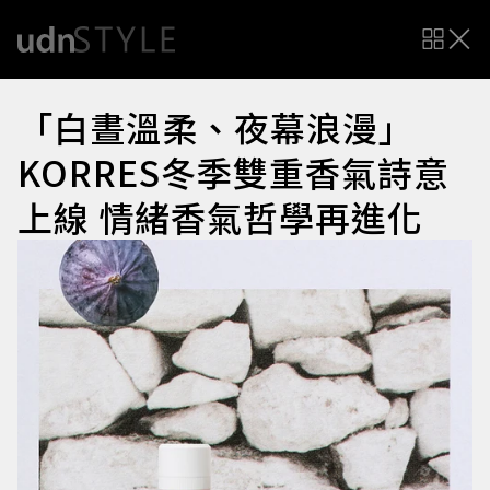
「白晝溫柔、夜幕浪漫」
KORRES冬季雙重香氣詩意
上線 情緒香氣哲學再進化