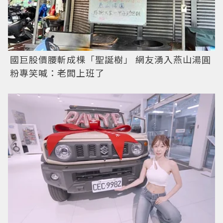
國巨股價腰斬成棵「聖誕樹」 網友湧入燕山湯圓
粉專笑喊：老闆上班了