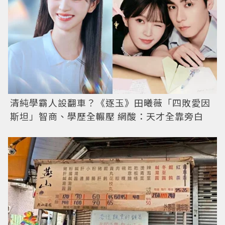
清純學霸人設翻車？《逐玉》田曦薇「四敗愛因
斯坦」智商、學歷全輾壓 網酸：天才全靠旁白