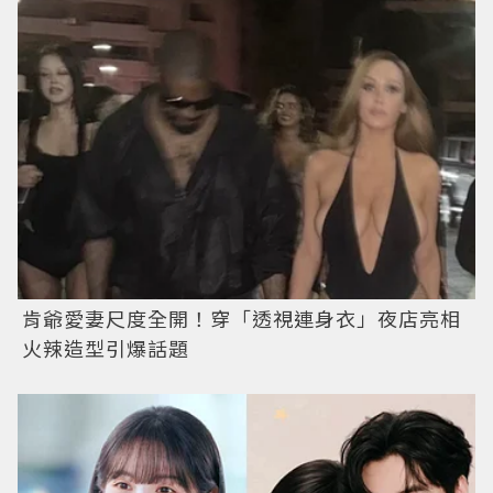
肯爺愛妻尺度全開！穿「透視連身衣」夜店亮相
火辣造型引爆話題