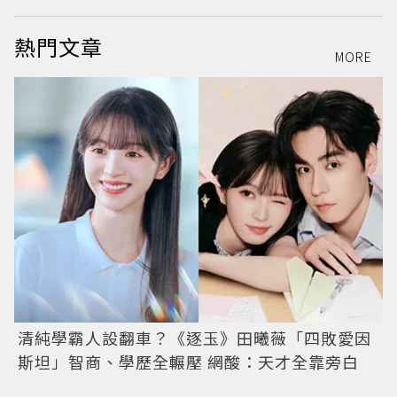
熱門文章
MORE
清純學霸人設翻車？《逐玉》田曦薇「四敗愛因
斯坦」智商、學歷全輾壓 網酸：天才全靠旁白