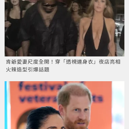
肯爺愛妻尺度全開！穿「透視連身衣」夜店亮相
火辣造型引爆話題