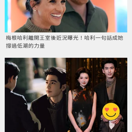
梅根哈利離開王室後近況曝光！哈利一句話成她
撐過低潮的力量