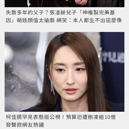
失散多年的父子？張凌赫兒子「神複製完美基
因」萌娃顏值太搶戲 網笑：本人都生不出這麼像
柯佳嬿罕見表態挺公視！預算恐遭刪凍逾10億
發聲掀網友熱議