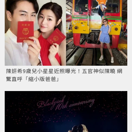
陳妍希9歲兒小星星近照曝光！五官神似陳曉 網
驚直呼「縮小版爸爸」