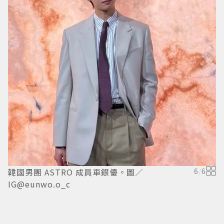
I
韓國男團 ASTRO 成員車銀優。圖／
6
/
6
IG@eunwo.o_c