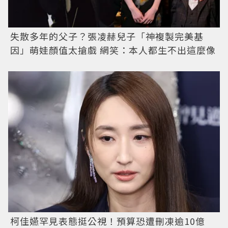
失散多年的父子？張凌赫兒子「神複製完美基
因」萌娃顏值太搶戲 網笑：本人都生不出這麼像
柯佳嬿罕見表態挺公視！預算恐遭刪凍逾10億