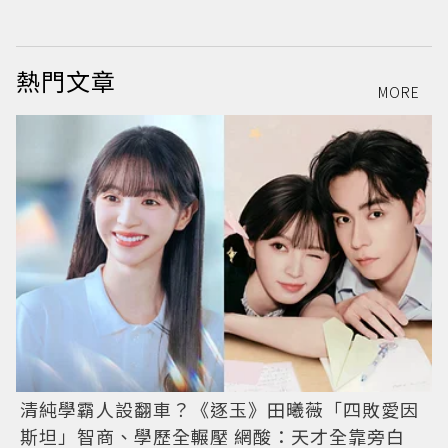
熱門文章
MORE
清純學霸人設翻車？《逐玉》田曦薇「四敗愛因
斯坦」智商、學歷全輾壓 網酸：天才全靠旁白