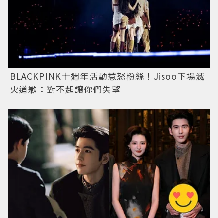
BLACKPINK十週年活動惹怒粉絲！Jisoo下場滅
火道歉：對不起讓你們失望