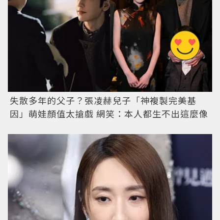
失散多年的父子？張凌赫兒子「神複製完美基
因」萌娃顏值太搶戲 網笑：本人都生不出這麼像