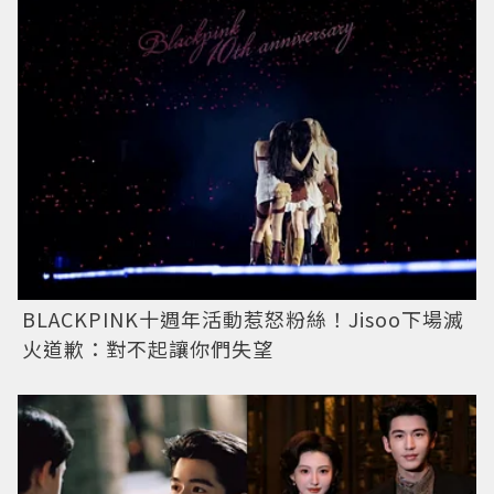
BLACKPINK十週年活動惹怒粉絲！Jisoo下場滅
火道歉：對不起讓你們失望