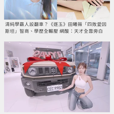
清純學霸人設翻車？《逐玉》田曦薇「四敗愛因
斯坦」智商、學歷全輾壓 網酸：天才全靠旁白