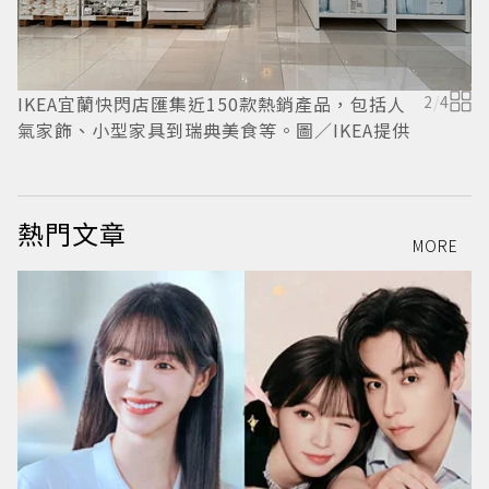
I
IKEA宜蘭快閃店匯集近150款熱銷產品，包括人
2
/
4
氣家飾、小型家具到瑞典美食等。圖／IKEA提供
玩
熱門文章
MORE