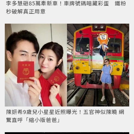
李多慧砸85萬牽新車！車牌號碼暗藏彩蛋 鐵粉
秒破解真正用意
陳妍希9歲兒小星星近照曝光！五官神似陳曉 網
驚直呼「縮小版爸爸」