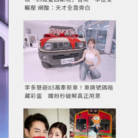
輾壓 網酸：天才全靠旁白
李多慧砸85萬牽新車！車牌號碼暗
藏彩蛋 鐵粉秒破解真正用意