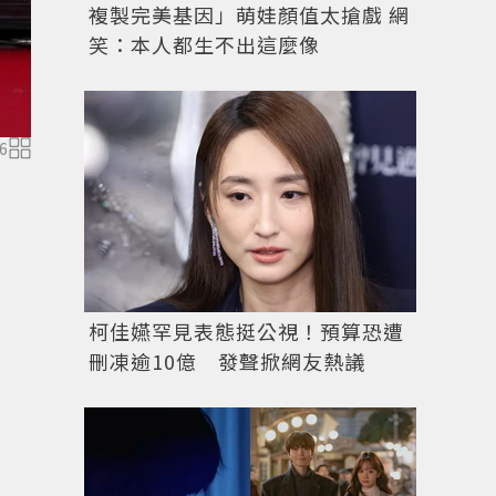
複製完美基因」萌娃顏值太搶戲 網
笑：本人都生不出這麼像
6
柯佳嬿罕見表態挺公視！預算恐遭
刪凍逾10億 發聲掀網友熱議