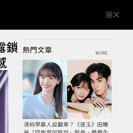
露鎖
熱門文章
MORE
感
清純學霸人設翻車？《逐玉》田曦
薇「四敗愛因斯坦」智商、學歷全