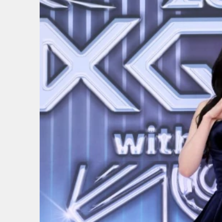
1
/
6