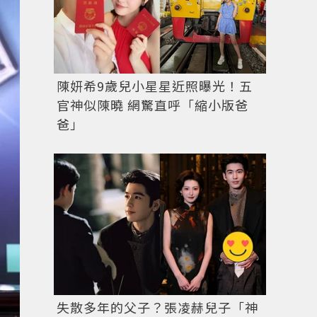
陳妍希9歲兒小星星近照曝光！五
官神似陳曉 網驚直呼「縮小版爸
爸」
IRENE出席2025 KGMA頒獎典禮。圖／IG@redvelvet.
失散多年的父子？張凌赫兒子「神