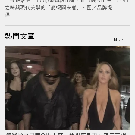
「飛花落院」500趴將再度出攤，推出融合山海
之味與現代美學的「龍蝦關東煮」。圖／品牌提
供
熱門文章
MORE
肯爺愛妻尺度全開！穿「透視連身衣」夜店亮相