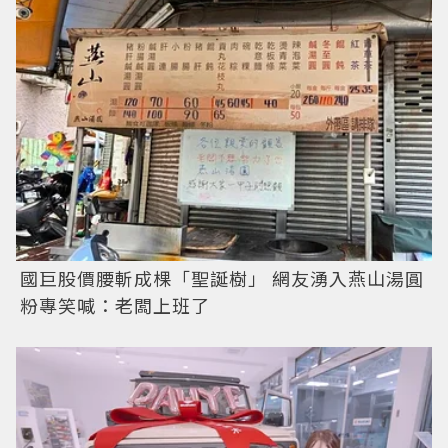
國巨股價腰斬成棵「聖誕樹」 網友湧入燕山湯圓
粉專笑喊：老闆上班了