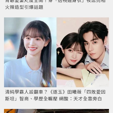
火辣造型引爆話題
清純學霸人設翻車？《逐玉》田曦薇「四敗愛因
斯坦」智商、學歷全輾壓 網酸：天才全靠旁白