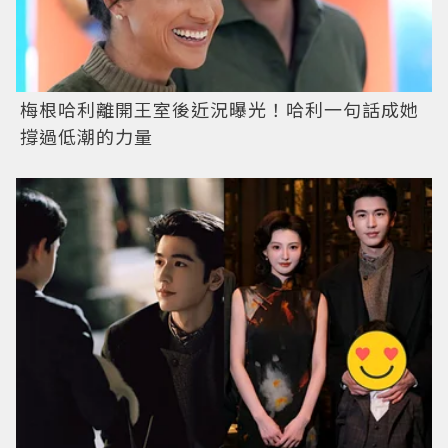
梅根哈利離開王室後近況曝光！哈利一句話成她
撐過低潮的力量