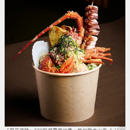
獲
N
6
/
16