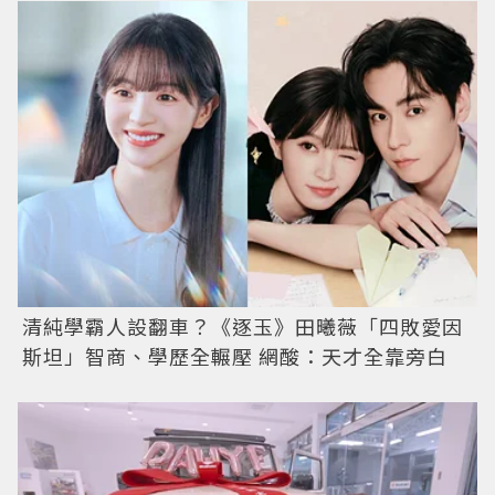
清純學霸人設翻車？《逐玉》田曦薇「四敗愛因
斯坦」智商、學歷全輾壓 網酸：天才全靠旁白