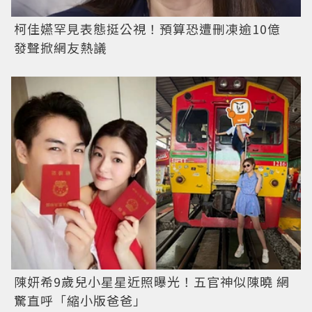
柯佳嬿罕見表態挺公視！預算恐遭刪凍逾10億
發聲掀網友熱議
陳妍希9歲兒小星星近照曝光！五官神似陳曉 網
驚直呼「縮小版爸爸」