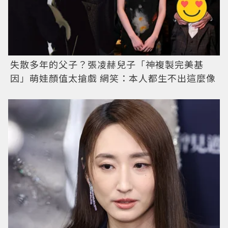
失散多年的父子？張凌赫兒子「神複製完美基
因」萌娃顏值太搶戲 網笑：本人都生不出這麼像