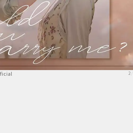
cial
2
/