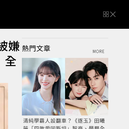
珉被嫌
熱門文章
MORE
」全
清純學霸人設翻車？《逐玉》田曦
薇「四敗愛因斯坦」智商、學歷全