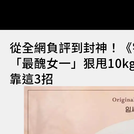
從全網負評到封神！《宇宙
「最醜女一」狠甩10k
靠這3招