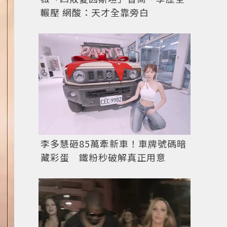
輾壓 網酸：天才全靠旁白
李多慧砸85萬牽新車！車牌號碼暗
藏彩蛋 鐵粉秒破解真正用意