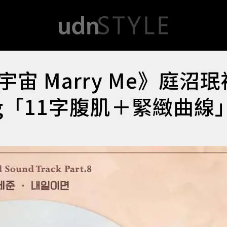
 Marry Me》庭沼
g「11字腹肌＋緊緻曲線