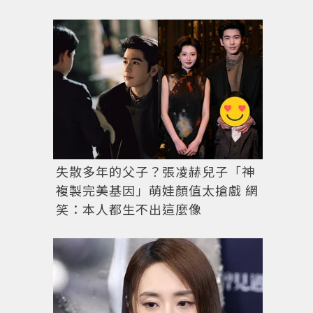
《宇宙 Marry Me》庭沼珉被嫌「最醜女一」狠甩10kg逆
失散多年的父子？張凌赫兒子「神
複製完美基因」萌娃顏值太搶戲 網
笑：本人都生不出這麼像