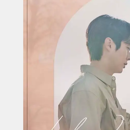
1
/
8