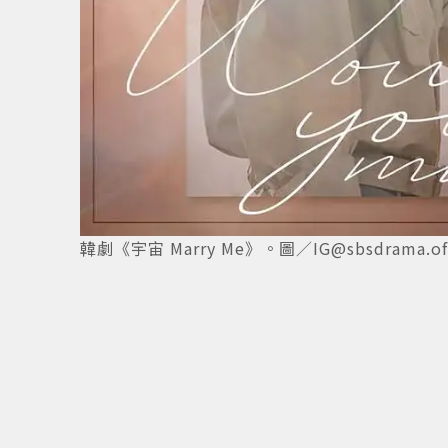
韓劇《宇宙 Marry Me》。圖／IG@sbsdrama.offi