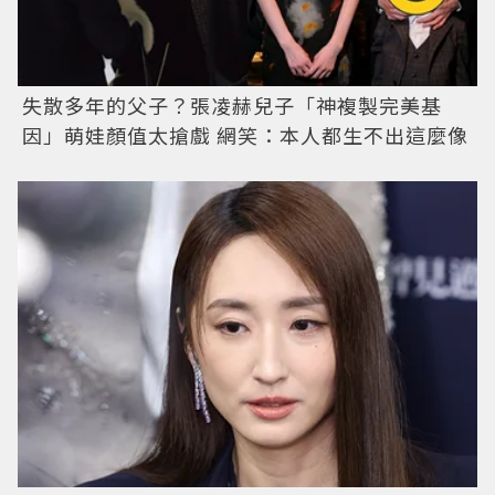
失散多年的父子？張凌赫兒子「神複製完美基
因」萌娃顏值太搶戲 網笑：本人都生不出這麼像