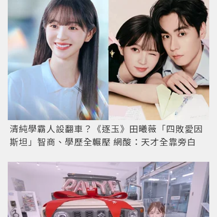
清純學霸人設翻車？《逐玉》田曦薇「四敗愛因
斯坦」智商、學歷全輾壓 網酸：天才全靠旁白