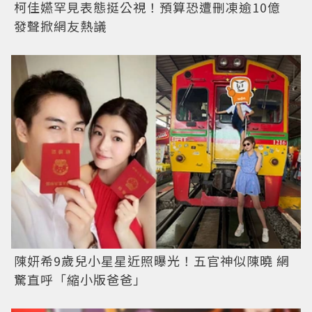
柯佳嬿罕見表態挺公視！預算恐遭刪凍逾10億
發聲掀網友熱議
陳妍希9歲兒小星星近照曝光！五官神似陳曉 網
驚直呼「縮小版爸爸」