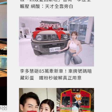
輾壓 網酸：天才全靠旁白
李多慧砸85萬牽新車！車牌號碼暗
藏彩蛋 鐵粉秒破解真正用意
6
WAGYU CLUB shabushabu正式進駐新光三越台北信