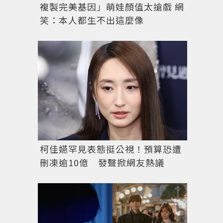
複製完美基因」萌娃顏值太搶戲 網
笑：本人都生不出這麼像
柯佳嬿罕見表態挺公視！預算恐遭
刪凍逾10億 發聲掀網友熱議