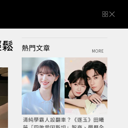
輕鬆
熱門文章
MORE
清純學霸人設翻車？《逐玉》田曦
薇「四敗愛因斯坦」智商、學歷全