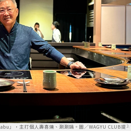
shabu」，主打個人壽喜燒、涮涮鍋。圖／WAGYU CLUB提
3
/